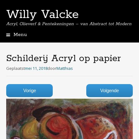
Willy Valcke
Acryl, Olieverf & Pentekeningen – van Abstract tot Modern
Menu
Spring
naar
de
Schilderij Acryl op papier
inhoud
Geplaatst
mei 11, 2018
door
Matthias
Vorige
Volgende