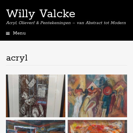
Willy Valcke
Acryl, Olieverf & Pentekeningen – van Abstract tot Modern
Menu
Spring
naar
de
acryl
inhoud