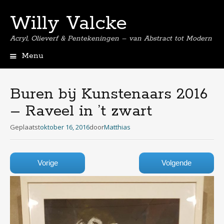
Willy Valcke
Acryl, Olieverf & Pentekeningen – van Abstract tot Modern
Menu
Spring
naar
de
Buren bij Kunstenaars 2016
inhoud
– Raveel in ’t zwart
Geplaatst
oktober 16, 2016
door
Matthias
Vorige
Volgende