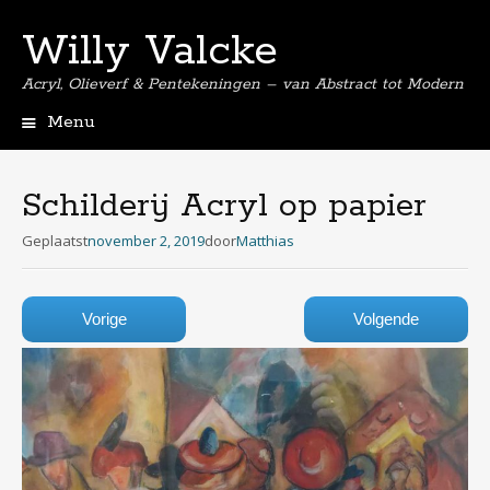
Willy Valcke
Acryl, Olieverf & Pentekeningen – van Abstract tot Modern
Menu
Spring
naar
de
Schilderij Acryl op papier
inhoud
Geplaatst
november 2, 2019
door
Matthias
Vorige
Volgende