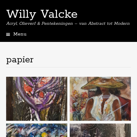
Willy Valcke
Acryl, Olieverf & Pentekeningen – van Abstract tot Modern
Menu
Spring
naar
de
papier
inhoud