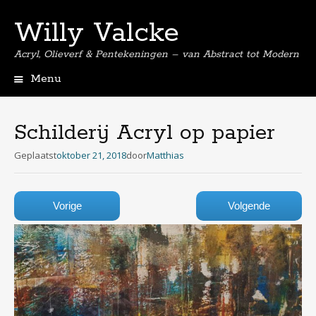
Willy Valcke
Acryl, Olieverf & Pentekeningen – van Abstract tot Modern
Menu
Spring
naar
de
Schilderij Acryl op papier
inhoud
Geplaatst
oktober 21, 2018
door
Matthias
Vorige
Volgende