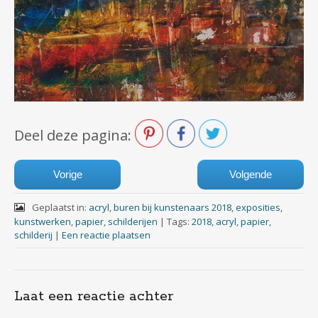
Deel deze pagina:
Vorige
Volgende
Geplaatst in:
acryl
,
buren bij kunstenaars 2018
,
exposities
,
kunstwerken
,
papier
,
schilderijen
|
Tags:
2018
,
acryl
,
papier
,
schilderij
|
Een reactie plaatsen
Laat een reactie achter